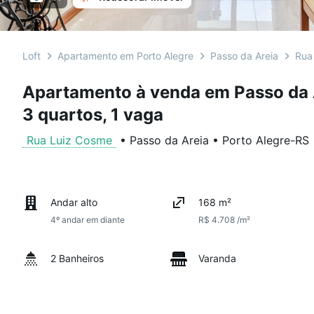
Loft
Apartamento em Porto Alegre
Passo da Areia
Rua
Apartamento à venda em Passo da 
3 quartos, 1 vaga
Rua Luiz Cosme
•
Passo da Areia
•
Porto Alegre
-
RS
Andar alto
168 m²
4º andar em diante
R$ 4.708 /m²
2 Banheiros
Varanda