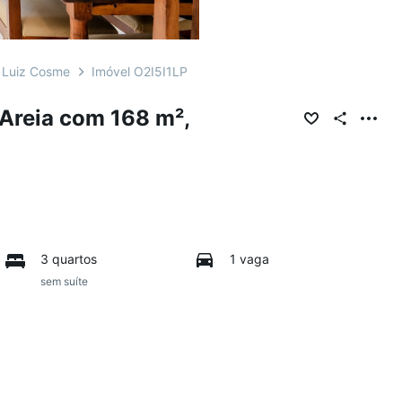
 Luiz Cosme
Imóvel O2I5I1LP
Areia com 168 m²,
3 quartos
1 vaga
sem suíte