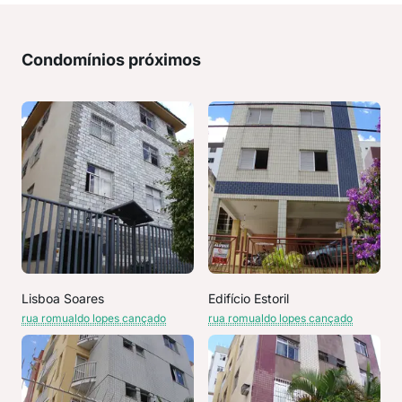
Condomínios próximos
Lisboa Soares
Edifício Estoril
rua romualdo lopes cançado
rua romualdo lopes cançado