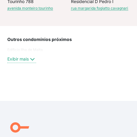
Tourinho 788
Residencial D Pedro I
avenida monteiro tourinho
rua margarida fogiatto cavagnari
Outros condomínios próximos
Rua
Edificio Ilha de Malta
Rua
Rua
Exibir mais
Rua
Rua 
aven
rua 
Exi
Rua
rua 
Rua 
Rua
Rua
Rua