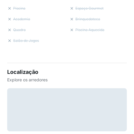
Piscina
Espaço Gourmet
Academia
Brinquedoteca
Quadra
Piscina Aquecida
Salão de Jogos
Localização
Explore os arredores