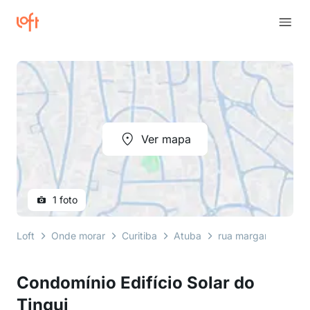
Ver mapa
1 foto
Loft
Onde morar
Curitiba
Atuba
rua margarida fogia
Condomínio Edifício Solar do
Tingui