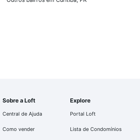
e compra, veja em nosso portal
quanto custa comprar
om você até as chaves.
Sobre a Loft
Explore
Central de Ajuda
Portal Loft
Como vender
Lista de Condomínios