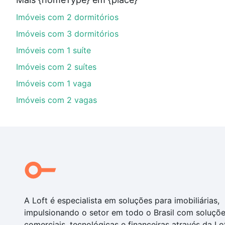
parcelas podem se adequar ao seu orçamento. Se aind
Imóveis com 2 dormitórios
um apartamento
e conte com a gente para comprar o 
Imóveis com 3 dormitórios
Imóveis com 1 suíte
Imóveis com 2 suítes
Imóveis com 1 vaga
Imóveis com 2 vagas
A Loft é especialista em soluções para imobiliárias,
impulsionando o setor em todo o Brasil com soluçõ
comerciais, tecnológicas e financeiras através da Lo