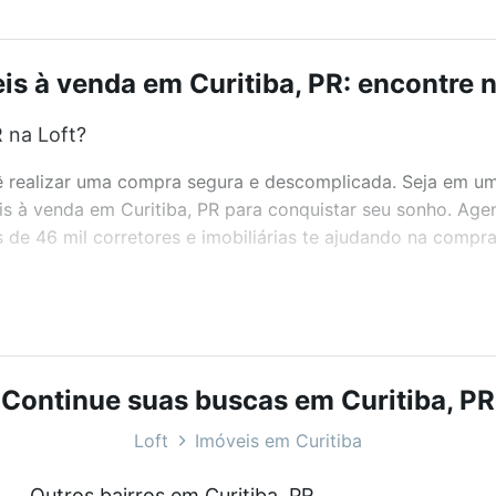
is à venda em Curitiba, PR: encontre n
 na Loft?
realizar uma compra segura e descomplicada. Seja em um b
eis à venda em Curitiba, PR para conquistar seu sonho. Ag
de 46 mil corretores e imobiliárias te ajudando na compra
bairros e até condomínios favoritos. Você também pode usa
com o preço, metragem e comodidades, como piscina, aca
t.
Continue suas buscas em Curitiba, PR
?
Loft
Imóveis em Curitiba
eis à venda em Curitiba, PR que custam a partir de R$ 0 e
Outros bairros em Curitiba, PR