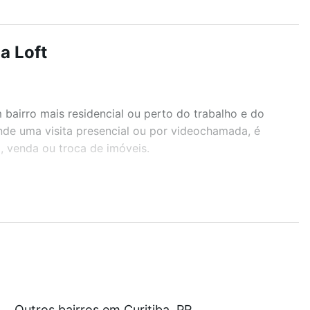
a Loft
airro mais residencial ou perto do trabalho e do
ende uma visita presencial ou por videochamada, é
, venda ou troca de imóveis.
r os filtros como quantidade de quartos, suítes, com
demia, salão de festas ou área verde e encontrar
 com nossas opções de financiamento imobiliário as
Outros bairros em Curitiba, PR