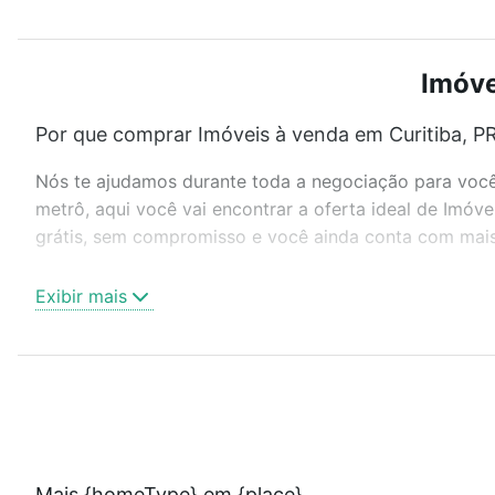
Imóve
Por que comprar Imóveis à venda em Curitiba, PR
Nós te ajudamos durante toda a negociação para você 
metrô, aqui você vai encontrar a oferta ideal de Imóv
grátis, sem compromisso e você ainda conta com mais 
Como escolher um imóvel?
Exibir mais
Use barra de busca no topo para pesquisar por ruas, 
ou sem vaga de garagem para combinar perfeitamente 
Imóveis à venda em Curitiba, PR ideal para você na Lof
Qual o preço de Imóveis à venda em Curitiba, PR
Aqui na Loft temos a oferta ideal para você, com Imóv
Mais {homeType} em {place}