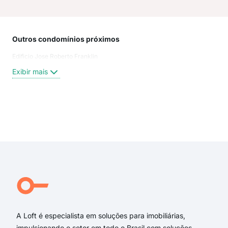
Outros condomínios próximos
Rua
Edificio Jose Roberto Franklin
Rua
Rua
Exibir mais
Rua 
Aven
Rua
Rua
Exi
aven
rua 
rua 
rua 
rua 
rua 
A Loft é especialista em soluções para imobiliárias,
impulsionando o setor em todo o Brasil com soluções