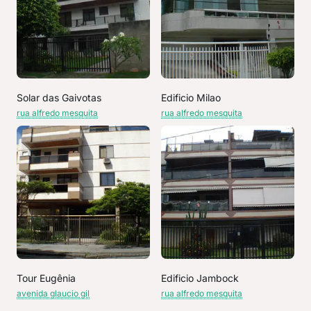
Solar das Gaivotas
Edificio Milao
rua alfredo mesquita
rua alfredo mesquita
Tour Eugênia
Edificio Jambock
avenida glaucio gil
rua alfredo mesquita