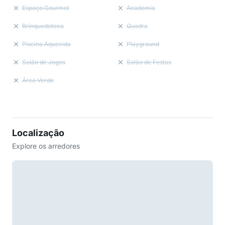
Espaço Gourmet
Academia
Brinquedoteca
Quadra
Piscina Aquecida
Playground
Salão de Jogos
Salão de Festas
Área Verde
Localização
Explore os arredores