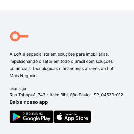
Exi
rua 
Rua
Rep
Rua 
Rua 
Rua
A Loft é especialista em soluções para imobiliárias,
impulsionando o setor em todo o Brasil com soluções
comerciais, tecnológicas e financeiras através da Loft
Mais Negócio.
ENDEREÇO
Rua Tabapuã, 743 - Itaim Bibi, São Paulo - SP, 04533-012
Baixe nosso app