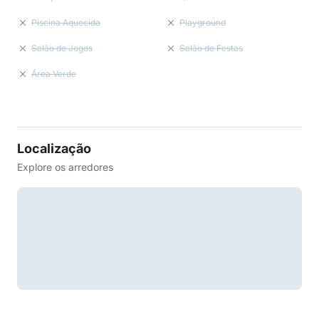
Piscina Aquecida
Playground
Salão de Jogos
Salão de Festas
Área Verde
Localização
Explore os arredores