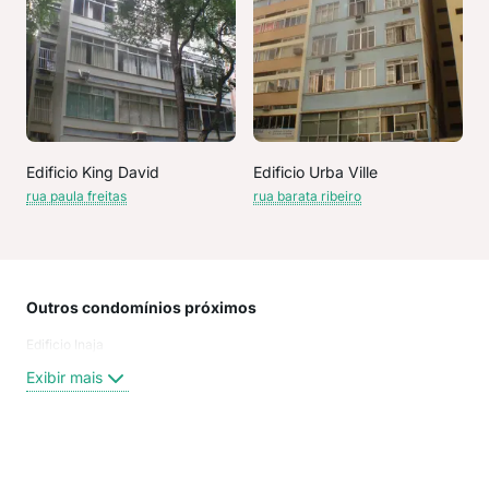
Edificio King David
Edificio Urba Ville
rua paula freitas
rua barata ribeiro
Outros condomínios próximos
Rua
Edificio Inaja
Tone
Hilá
Exibir mais
Paul
Rua
rua 
rua 