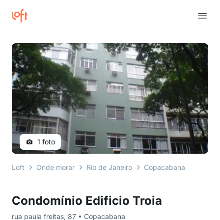
1 foto
Loft
Onde morar
Rio de Janeiro
Copacabana
rua pau
Condomínio Edificio Troia
rua paula freitas, 87 • Copacabana