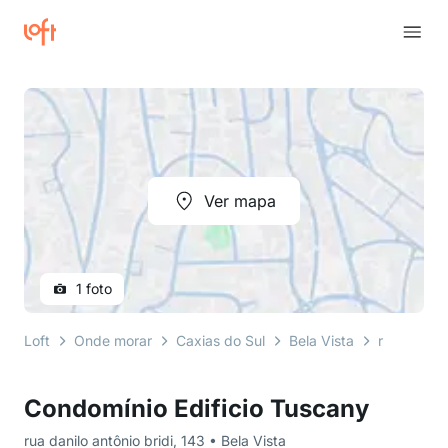
Ver mapa
1 foto
Loft
Onde morar
Caxias do Sul
Bela Vista
rua danilo 
Condomínio Edificio Tuscany
rua danilo antônio bridi, 143 • Bela Vista