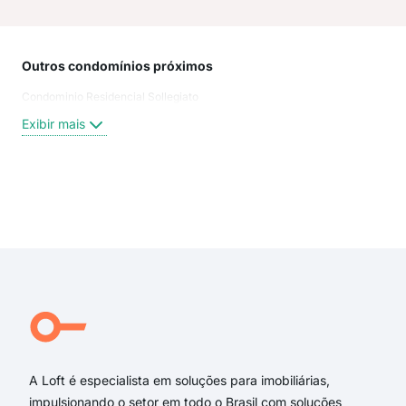
Outros condomínios próximos
Rua
Condominio Residencial Sollegiato
Rua
Rua
Exibir mais
rua 
Rua 
Rua 
rua 
Exi
rua
rua 
rua 
Dion
Rua
Demé
A Loft é especialista em soluções para imobiliárias,
impulsionando o setor em todo o Brasil com soluções