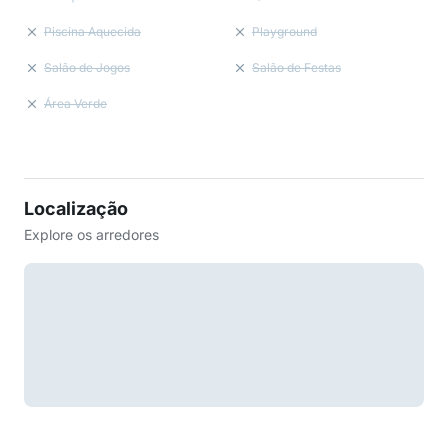
Piscina Aquecida
Playground
Salão de Jogos
Salão de Festas
Área Verde
Localização
Explore os arredores