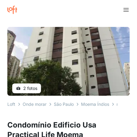
2 fotos
Loft
Onde morar
São Paulo
Moema Índios
rua juquis
Condomínio Edificio Usa
Practical Life Moema