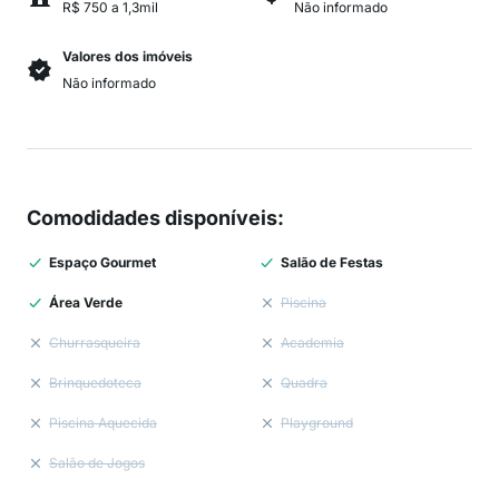
R$ 750 a 1,3mil
Não informado
Valores dos imóveis
Não informado
Comodidades disponíveis
:
Espaço Gourmet
Salão de Festas
Área Verde
Piscina
Churrasqueira
Academia
Brinquedoteca
Quadra
Piscina Aquecida
Playground
Salão de Jogos