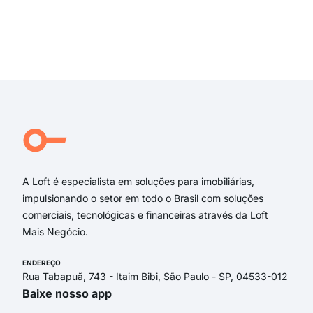
Irm
Tho
Rua 
Exi
Tom
TOM
Jos
Rua
Rua
Rua
A Loft é especialista em soluções para imobiliárias,
impulsionando o setor em todo o Brasil com soluções
comerciais, tecnológicas e financeiras através da Loft
Mais Negócio.
ENDEREÇO
Rua Tabapuã, 743 - Itaim Bibi, São Paulo - SP, 04533-012
Baixe nosso app