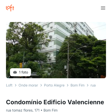
1 foto
Loft
Onde morar
Porto Alegre
Bom Fim
rua tomaz fl
Condomínio Edificio Valencienne
rua tomaz flores, 171 • Bom Fim