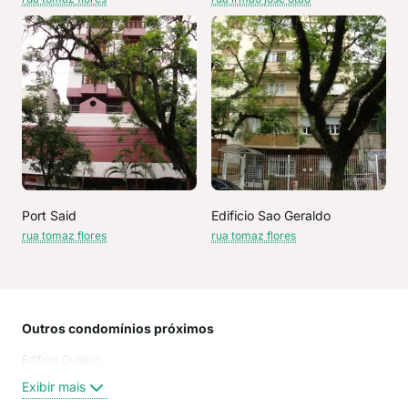
Port Said
Edificio Sao Geraldo
rua tomaz flores
rua tomaz flores
Outros condomínios próximos
Rua
Edificio Guajuri
rua 
rua 
Exibir mais
Antã