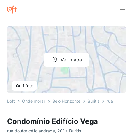
Ver mapa
1 foto
Loft
Onde morar
Belo Horizonte
Buritis
rua doutor cé
Condomínio Edifício Vega
rua doutor célio andrade, 201 • Buritis