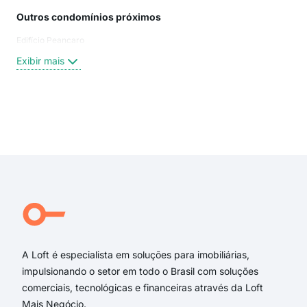
Outros condomínios próximos
Rua
Edifício Peancaro
rua 
Rua
Exibir mais
rua 
aven
rua 
Rua 
Exi
rua 
rua 
rua 
Rua
Aven
Rua
A Loft é especialista em soluções para imobiliárias,
impulsionando o setor em todo o Brasil com soluções
comerciais, tecnológicas e financeiras através da Loft
Mais Negócio.