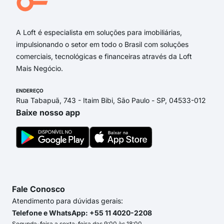
Rua
A Loft é especialista em soluções para imobiliárias,
impulsionando o setor em todo o Brasil com soluções
comerciais, tecnológicas e financeiras através da Loft
Mais Negócio.
ENDEREÇO
Rua Tabapuã, 743 - Itaim Bibi, São Paulo - SP, 04533-012
Baixe nosso app
Fale Conosco
Atendimento para dúvidas gerais:
Telefone e WhatsApp: +55 11 4020-2208
Segunda-feira a sexta-feira das 9:00 às 18:00