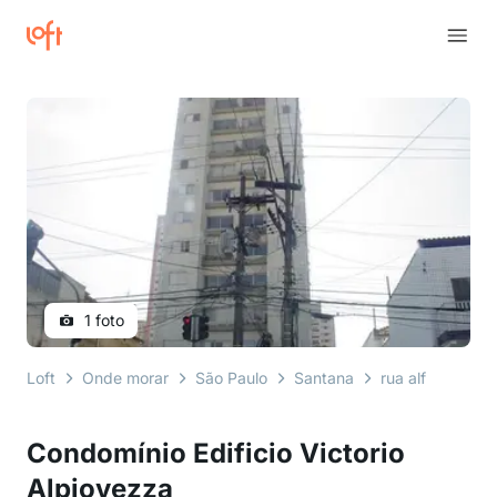
1 foto
Loft
Onde morar
São Paulo
Santana
rua alfredo pujo
Condomínio Edificio Victorio
Alpiovezza