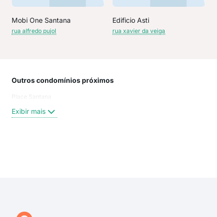
Mobi One Santana
Edificio Asti
rua alfredo pujol
rua xavier da veiga
Outros condomínios próximos
Rua
Place Santana
rua 
Alfr
Exibir mais
Rua
Xavi
Rua 
Rua 
Exi
rua 
Rua
rua 
Car
Xavi