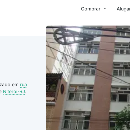
Comprar
Aluga
lizado em
rua
de
Niterói-RJ
.