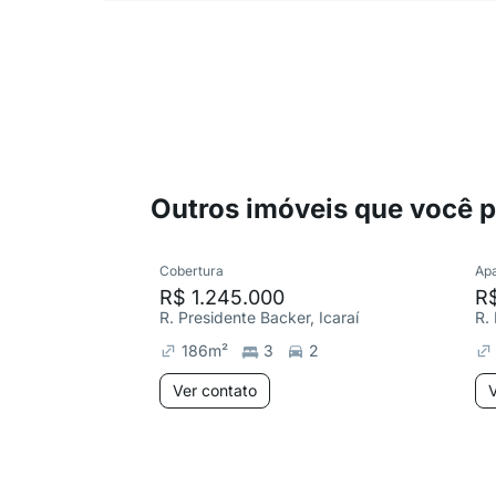
Outros imóveis que você 
Cobertura
Ap
R$ 1.245.000
R
R. Presidente Backer, Icaraí
R.
186
m²
3
2
Ver contato
V