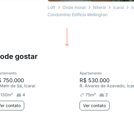
Loft
Onde morar
Niterói
Icaraí
r
Condomínio Edifício Wellington
pode gostar
artamento
Apartamento
$ 750.000
R$ 530.000
 Mem de Sá, Icaraí
R. Álvares de Azevedo, Icar
130
m²
4
75
m²
2
er contato
Ver contato