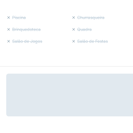
Piscina
Churrasqueira
Brinquedoteca
Quadra
Salão de Jogos
Salão de Festas