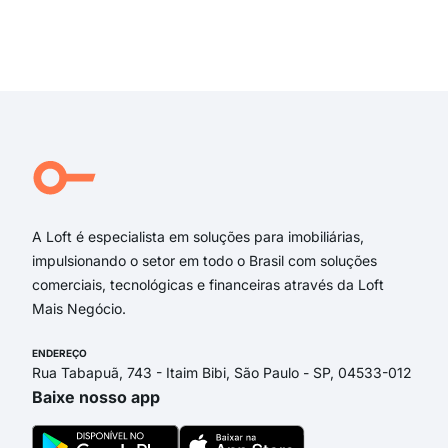
RUA
rua
Exi
rua 
rua 
Rua 
Jos
Reg
Rua 
A Loft é especialista em soluções para imobiliárias,
impulsionando o setor em todo o Brasil com soluções
comerciais, tecnológicas e financeiras através da Loft
Mais Negócio.
ENDEREÇO
Rua Tabapuã, 743 - Itaim Bibi, São Paulo - SP, 04533-012
Baixe nosso app