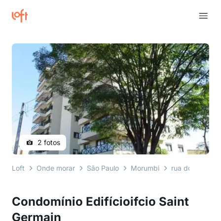
2 fotos
Loft
Onde morar
São Paulo
Morumbi
rua doutor clóvi
Condomínio Edifícioifcio Saint
Germain