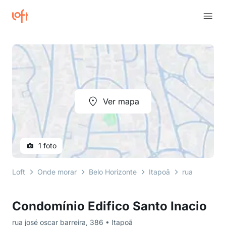
Ver mapa
1 foto
Loft
Onde morar
Belo Horizonte
Itapoã
rua josé osca
Condomínio Edifico Santo Inacio
rua josé oscar barreira, 386 • Itapoã