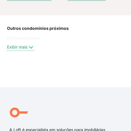
Outros condomínios próximos
Rua
Privilege Residence
Rua 
Rua 
Exibir mais
Jorn
Rua
Rua
Rua 
Exi
rua 
rua 
Hen
Rua 
Rua
Rua
A Loft é especialista em soluções para imobiliárias,