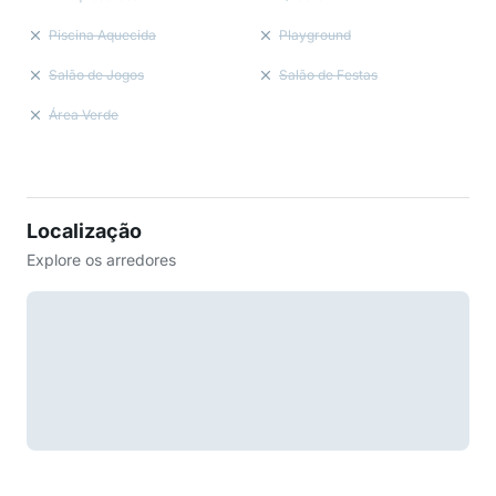
Piscina Aquecida
Playground
Salão de Jogos
Salão de Festas
Área Verde
Localização
Explore os arredores