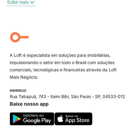
Exibir mais
Centro
Moema Pássaros
Jardim Paulista
Aclimação
Campo Belo
Ipiranga
Vila Andrade
Paraíso
A Loft é especialista em soluções para imobiliárias,
Itaim Bibi
impulsionando o setor em todo o Brasil com soluções
comerciais, tecnológicas e financeiras através da Loft
Mais Negócio.
ENDEREÇO
Rua Tabapuã, 743 - Itaim Bibi, São Paulo - SP, 04533-012
Baixe nosso app