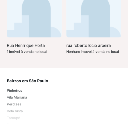
Rua Henrrique Horta
rua roberto lúcio aroeira
1 imóvel à venda no local
Nenhum imóvel à venda no local
Bairros em São Paulo
Mai
Pinheiros
San
Vila Mariana
Moo
Perdizes
Bos
Bela Vista
Higi
Tatuapé
Vil
Brooklin
Exi