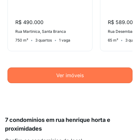
R$ 490.000
R$ 589.000
Rua Martinica, Santa Branca
750 m²
3 quartos
1 vaga
65 m²
3 quart
Ver imóveis
7 condomínios em rua henrique horta e
proximidades