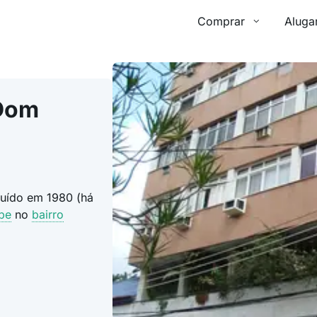
Comprar
Aluga
 Dom
ruído em 1980 (há
be
no
bairro