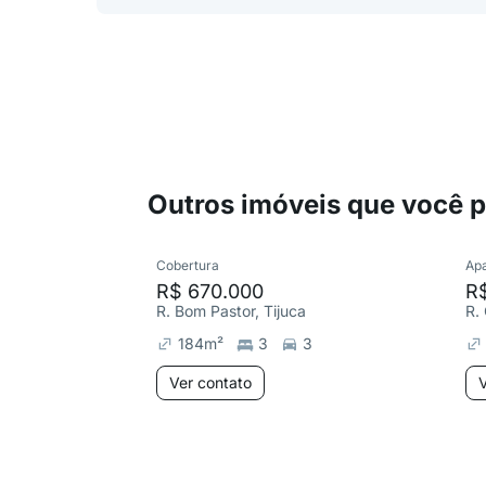
Outros imóveis que você 
Cobertura
Ap
R$ 670.000
R
R. Bom Pastor, Tijuca
R.
184
m²
3
3
Ver contato
V