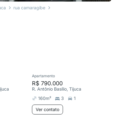
uca
rua camaragibe
Apartamento
Apartame
R$ 790.000
R$ 790
ijuca
R. Antônio Basílio, Tijuca
R. Conde
160
m²
3
1
130
m
Ver contato
Ver co