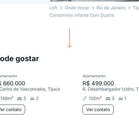
Loft
Onde morar
Rio de Janeiro
Tij
Condomínio Infante Dom Duarte
pode gostar
artamento
Apartamento
$ 660.000
R$ 499.000
 Carlos de Vasconcelos, Tijuca
R. Desembargador Izidro, T
148
m²
3
2
100
m²
3
1
er contato
Ver contato