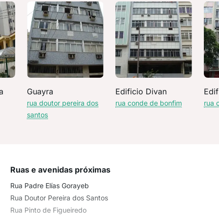
a
Guayra
Edificio Divan
Edi
rua doutor pereira dos
rua conde de bonfim
rua 
santos
Ruas e avenidas próximas
Rua Padre Elías Gorayeb
Rua Doutor Pereira dos Santos
Rua Pinto de Figueiredo