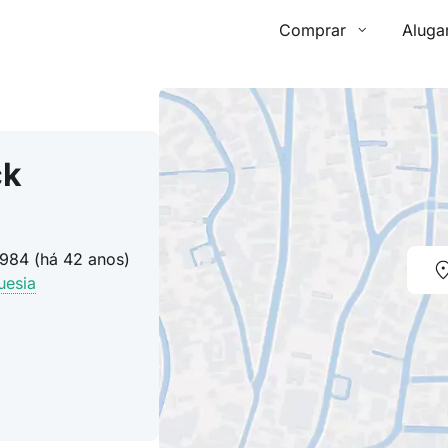
Comprar
Aluga
ck
1984 (há 42 anos)
uesia