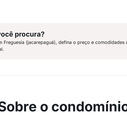
você procura?
m Freguesia (jacarepaguá), defina o preço e comodidades
l.
Sobre o condomíni