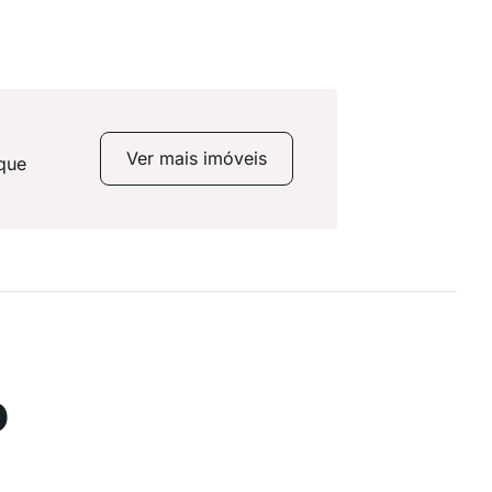
Ver mais imóveis
 que
o