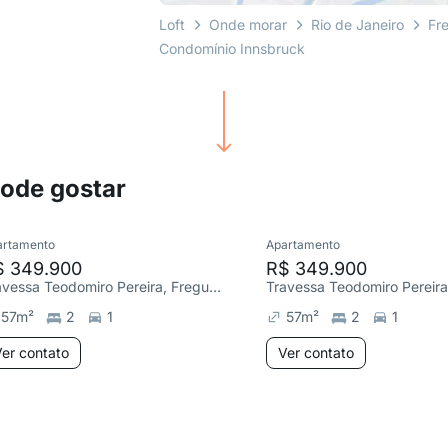
Loft
Onde morar
Rio de Janeiro
Fr
Condomínio Innsbruck
pode gostar
artamento
Apartamento
$ 349.900
R$ 349.900
Travessa Teodomiro Pereira, Freguesia (Jacarepaguá)
57
m²
2
1
57
m²
2
1
er contato
Ver contato