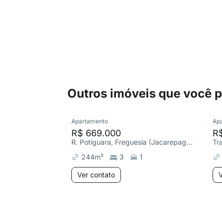
Outros imóveis que você 
Apartamento
Ap
R$ 669.000
R
R. Potiguara, Freguesia (Jacarepaguá)
244
m²
3
1
Ver contato
V