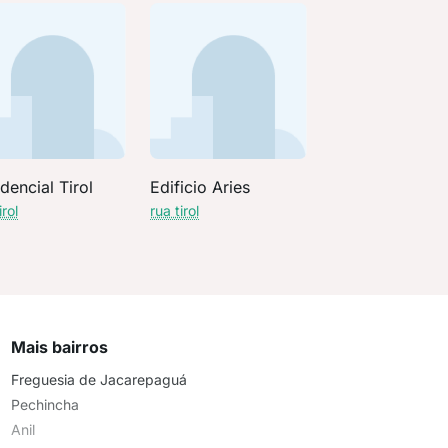
dencial Tirol
Edificio Aries
irol
rua tirol
Mais bairros
Freguesia de Jacarepaguá
Pechincha
Anil