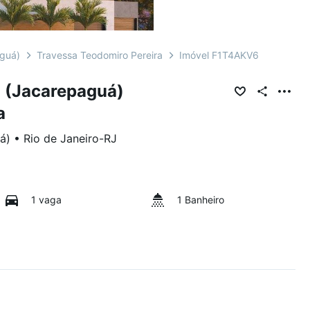
aguá)
Travessa Teodomiro Pereira
Imóvel F1T4AKV6
 (Jacarepaguá)
a
á)
•
Rio de Janeiro
-
RJ
1 vaga
1 Banheiro