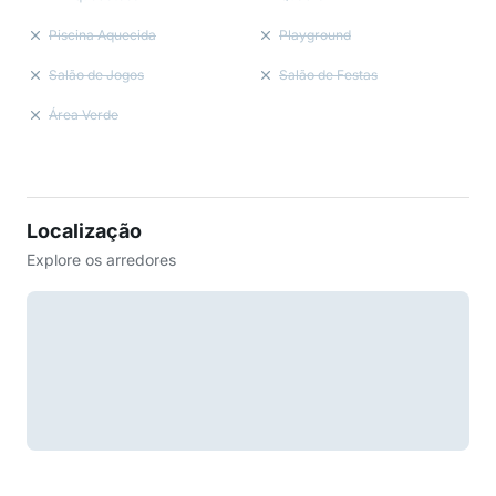
Piscina Aquecida
Playground
Salão de Jogos
Salão de Festas
Área Verde
Localização
Explore os arredores