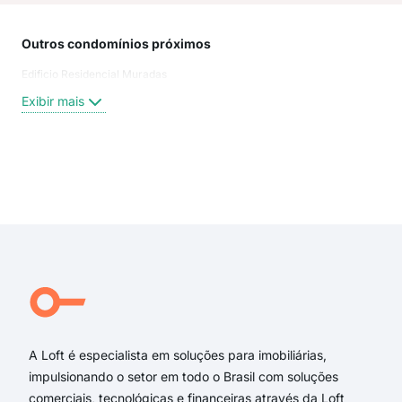
Outros condomínios próximos
Rua
Edificio Residencial Muradas
Praç
Rua
Exibir mais
Nat
rua 
rua
rua 
Exi
rua 
Rua 
rua
praç
Rua
Rua
A Loft é especialista em soluções para imobiliárias,
impulsionando o setor em todo o Brasil com soluções
comerciais, tecnológicas e financeiras através da Loft