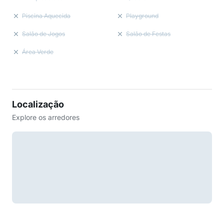
Piscina Aquecida
Playground
Salão de Jogos
Salão de Festas
Área Verde
Localização
Explore os arredores