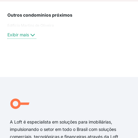
Outros condomínios próximos
Rua
Edificio Martins de Oliveira
Rua
Trav
Exibir mais
Rua 
Rua 
Rua
Aven
Exi
rua 
rua 
rua
rua
rua 
Aris
A Loft é especialista em soluções para imobiliárias,
impulsionando o setor em todo o Brasil com soluções
comerciais, tecnológicas e financeiras através da Loft