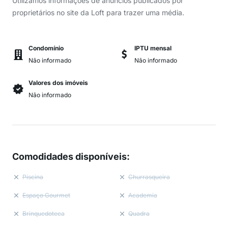
Utilizamos informações de anúncios publicados por
proprietários no site da Loft para trazer uma média.
Condomínio
IPTU mensal
Não informado
Não informado
Valores dos imóveis
Não informado
Comodidades disponíveis
:
Piscina
Churrasqueira
Espaço Gourmet
Academia
Brinquedoteca
Quadra