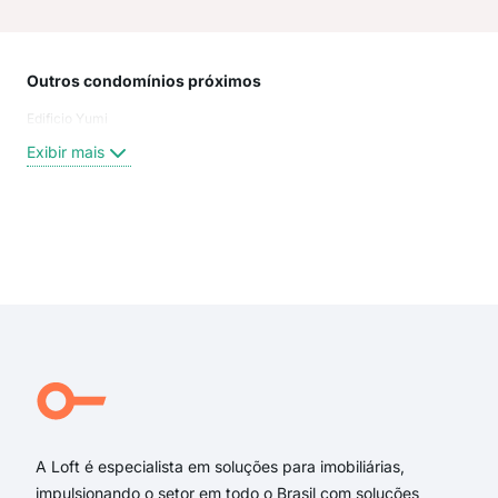
Outros condomínios próximos
Rua
Edificio Yumi
Rua 
Rua
Exibir mais
Ave
Rua
rua 
rua 
Exi
rua 
ave
rua 
rua 
Rua
Áust
A Loft é especialista em soluções para imobiliárias,
impulsionando o setor em todo o Brasil com soluções