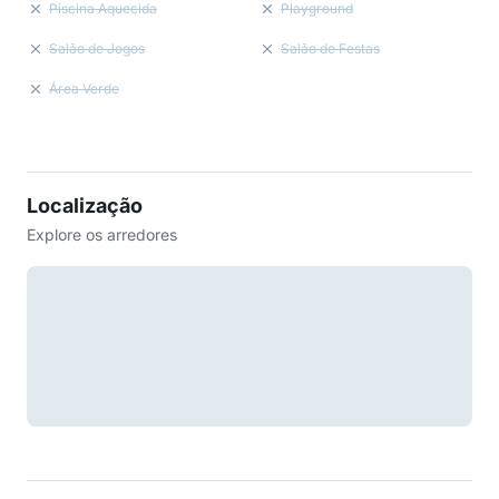
Piscina Aquecida
Playground
Salão de Jogos
Salão de Festas
Área Verde
Localização
Explore os arredores