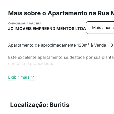
Mais sobre o Apartamento na Rua M
IMOBILIÁRIA PARCEIRA
Mais anúnc
JC IMOVEIS EMPREENDIMENTOS LTDA
Apartamento de aproximadamente 128m² à Venda - 3 Qua
Este excelente apartamento se destaca por sua planta
conforto e praticidade.
Sala ampla para dois ambientes com piso em tábua corr
Exibir mais
Cozinha independente, equipada com armários planeja
quartos espaçosos com armários planejados e piso em t
com acabamento refinado, bancadas em granito, armár
separada, com dependência completa de empregada.
Localização: Buritis
Condomínio e infraestrutura: