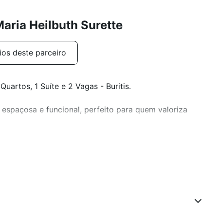
aria Heilbuth Surette
ios deste parceiro
rtos, 1 Suíte e 2 Vagas - Buritis.
 espaçosa e funcional, perfeito para quem valoriza
ida, excelente iluminação e ventilação natural.
dos, bancadas em granito e piso em cerâmica. 3
ábua corrida, sendo 1 suíte. Banheiros (social e suíte)
ios sob medida e box em blindex. Área de serviço