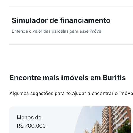
Gás canalizado individual;
Cerca elétrica;
Simulador de financiamento
Interfone;
Portão eletrônico;
Entenda o valor das parcelas para esse imóvel
2 vagas de garagem cobertas em linha.
Valores sujeitos à alteração sem aviso prévio.
Encontre mais imóveis em Buritis
Algumas sugestões para te ajudar a encontrar o imóve
Menos de
R$ 700.000