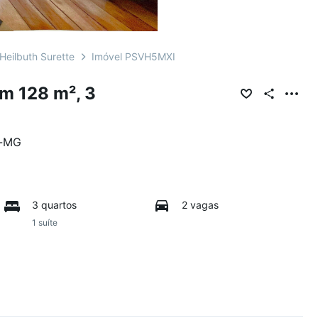
Heilbuth Surette
Imóvel PSVH5MXI
m 128 m², 3
-
MG
3 quartos
2 vagas
1 suíte