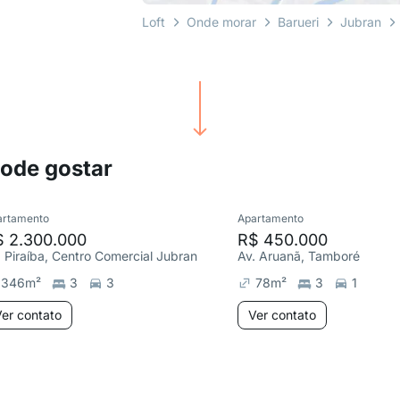
Loft
Onde morar
Barueri
Jubran
pode gostar
artamento
Apartamento
$ 2.300.000
R$ 450.000
. Piraíba, Centro Comercial Jubran
Av. Aruanã, Tamboré
346
m²
3
3
78
m²
3
1
er contato
Ver contato