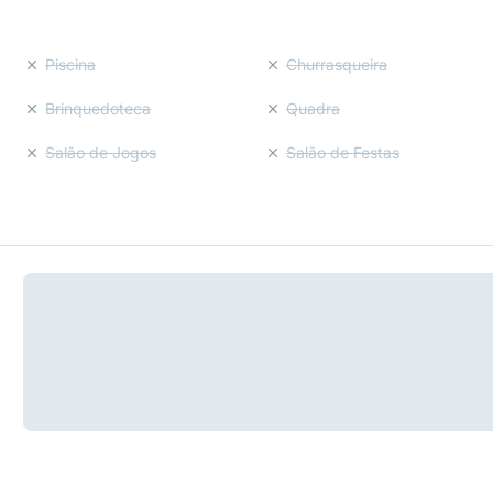
Piscina
Churrasqueira
Brinquedoteca
Quadra
Salão de Jogos
Salão de Festas