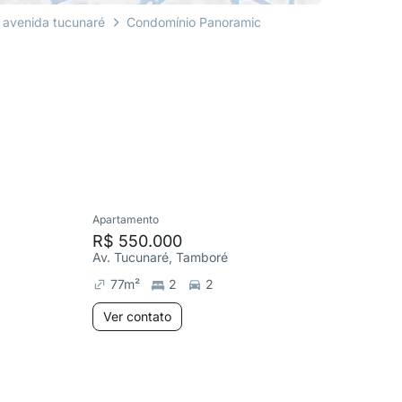
avenida tucunaré
Condomínio Panoramic
Apartamento
Cobertura
R$ 550.000
R$ 5.5
Av. Tucunaré, Tamboré
Av. Arua
77
m²
2
2
531
m
Ver contato
Ver co