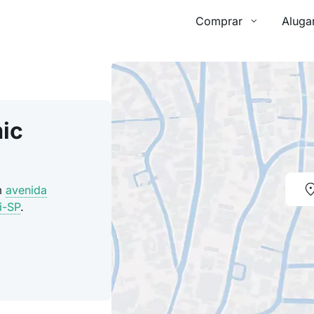
Comprar
Aluga
ic
m
avenida
i-SP
.