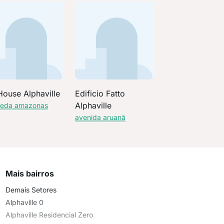
House Alphaville
Edificio Fatto
Alphaville
meda amazonas
avenida aruanã
Mais bairros
Demais Setores
Alphaville 0
Alphaville Residencial Zero