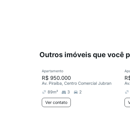
Outros imóveis que você 
Apartamento
Ap
R$ 950.000
R
Av. Piraíba, Centro Comercial Jubran
Av
89
m²
3
2
Ver contato
V