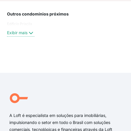
Outros condomínios próximos
Rua
Edificio Priscila
Rua 
Rua 
Exibir mais
RUA
Capi
Rua 
Rua
Exi
Rua 
Rua 
rua 
rua 
rua
Bar
A Loft é especialista em soluções para imobiliárias,
impulsionando o setor em todo o Brasil com soluções
comerciais, tecnológicas e financeiras através da Loft