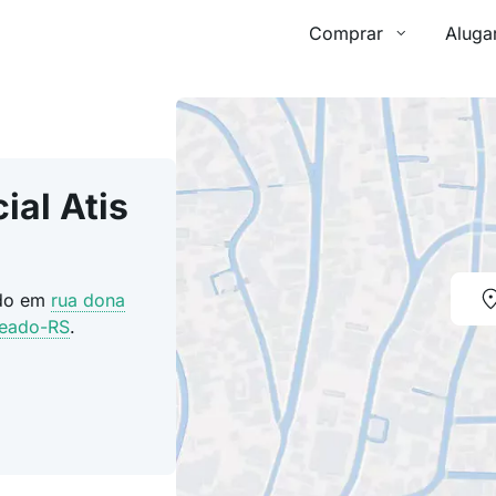
Comprar
Aluga
al Atis
ado em
rua dona
jeado-RS
.