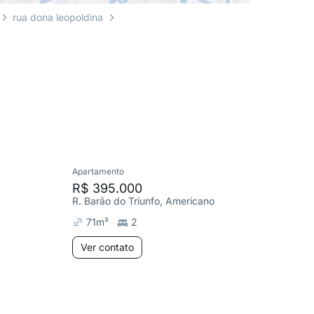
rua dona leopoldina
Apartamento
Cobertura
R$ 395.000
R$ 1.1
R. Barão do Triunfo, Americano
Travessa
71
m²
2
335
m
Ver contato
Ver co