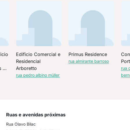
icio
Edificio Comercial e
Primus Residence
Con
Residencial
Por
rua almirante barroso
s Du
Arboretto
rua 
rua pedro albino müller
bern
Ruas e avenidas próximas
Rua Olavo Bilac