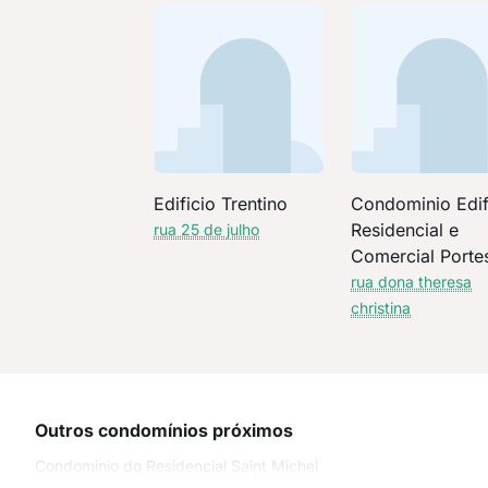
Edificio Trentino
Condominio Edif
Residencial e
rua 25 de julho
Comercial Porte
Soleil
rua dona theresa
christina
Outros condomínios próximos
Condominio do Residencial Saint Michel