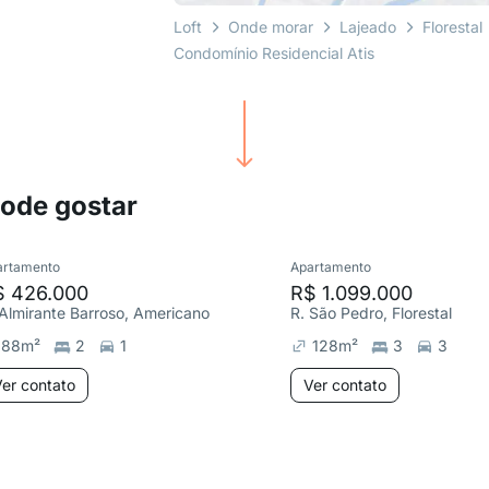
Loft
Onde morar
Lajeado
Florestal
Condomínio Residencial Atis
pode gostar
artamento
Apartamento
$ 426.000
R$ 1.099.000
 Almirante Barroso, Americano
R. São Pedro, Florestal
88
m²
2
1
128
m²
3
3
er contato
Ver contato