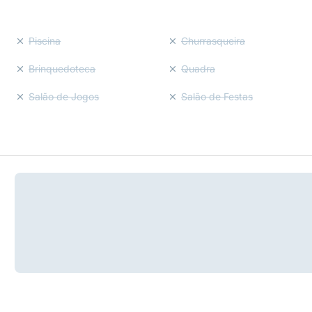
Piscina
Churrasqueira
Brinquedoteca
Quadra
Salão de Jogos
Salão de Festas