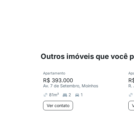
Outros imóveis que você 
Apartamento
Ap
R$ 393.000
R
Av. 7 de Setembro, Moinhos
R.
81
m²
2
1
Ver contato
V