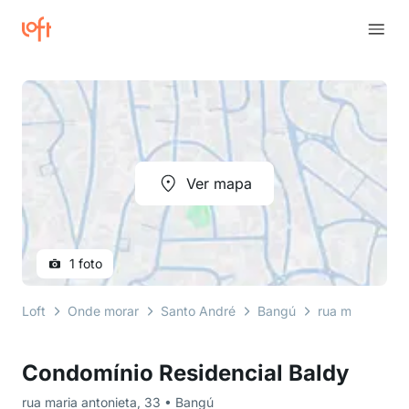
Ver mapa
1 foto
Loft
Onde morar
Santo André
Bangú
rua maria anton
Condomínio Residencial Baldy
rua maria antonieta, 33 • Bangú