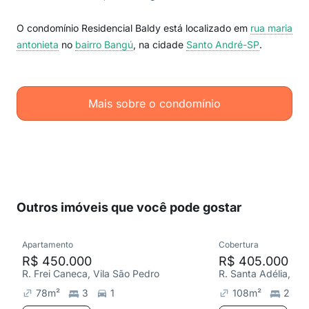
O condomínio Residencial Baldy está localizado em
rua maria
antonieta
no
bairro Bangú
, na cidade
Santo André-SP
.
Mais sobre o condomínio
Outros imóveis que você pode gostar
Apartamento
Cobertura
R$ 450.000
R$ 405.000
R. Frei Caneca, Vila São Pedro
R. Santa Adélia, Vi
78
m²
3
1
108
m²
2