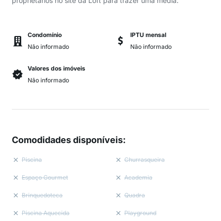
proprietários no site da Loft para trazer uma média.
Condomínio
IPTU mensal
Não informado
Não informado
Valores dos imóveis
Não informado
Comodidades disponíveis
:
Piscina
Churrasqueira
Espaço Gourmet
Academia
Brinquedoteca
Quadra
Piscina Aquecida
Playground