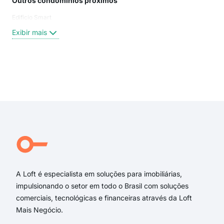
Outros condomínios próximos
Rua
Edifício Smart
Rua
rua 
Exibir mais
Car
Rua
Rua 
Rua
Exi
rua 
rua
rua
Pra
Rua
Rua 
A Loft é especialista em soluções para imobiliárias,
impulsionando o setor em todo o Brasil com soluções
comerciais, tecnológicas e financeiras através da Loft
Mais Negócio.