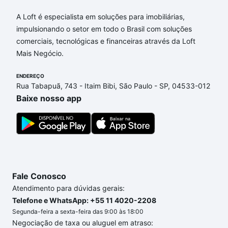
Imóveis à venda em Bangú, Santo André, SP que
A Loft é especialista em soluções para imobiliárias,
custam a partir de R$ 0 e com nossas opções de
impulsionando o setor em todo o Brasil com soluções
financiamento imobiliário as parcelas podem se
comerciais, tecnológicas e financeiras através da Loft
adequar ao seu orçamento. Se ainda tem alguma
Mais Negócio.
dúvida dos custos envolvidos no processo de
compra, veja em nosso portal
quanto custa comprar
ENDEREÇO
um apartamento
e conte com a gente para comprar
Rua Tabapuã, 743 - Itaim Bibi, São Paulo - SP, 04533-012
o imóvel dos seus sonhos com segurança e
Baixe nosso app
conforto. Loft, com você até as chaves.
Fale Conosco
Atendimento para dúvidas gerais:
Telefone e WhatsApp: +55 11 4020-2208
Segunda-feira a sexta-feira das 9:00 às 18:00
Negociação de taxa ou aluguel em atraso: