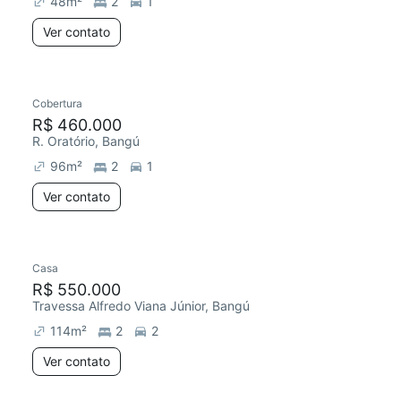
48
m²
2
1
Ver contato
Cobertura
R$ 460.000
R. Oratório, Bangú
96
m²
2
1
Ver contato
Casa
Redecorar
R$ 550.000
Travessa Alfredo Viana Júnior, Bangú
114
m²
2
2
Ver contato