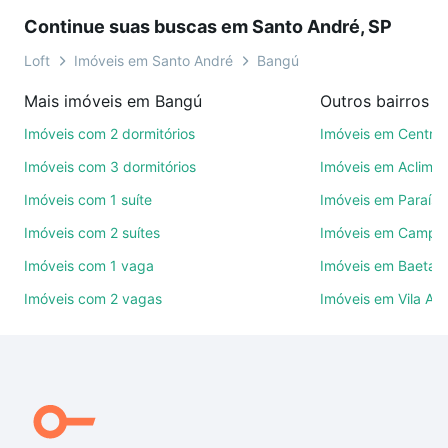
visita presencial ou por videochamada, é grátis, sem
Continue suas buscas em Santo André, SP
compromisso e você ainda conta com mais de 46
mil corretores e imobiliárias te ajudando na compra,
Loft
Imóveis em Santo André
Bangú
venda ou troca de imóveis.
Mais imóveis em Bangú
Como escolher um imóvel?
Imóveis com 2 dormitórios
Imóveis em Centro
Use barra de busca no topo para pesquisar por
Imóveis com 3 dormitórios
Imóveis em Aclima
ruas, bairros e até condomínios favoritos. Você
Imóveis com 1 suíte
Imóveis em Paraíso
também pode usar os filtros como quantidade de
Imóveis com 2 suítes
Imóveis em Campes
quartos, suítes, com ou sem vaga de garagem para
combinar perfeitamente com o preço, metragem e
Imóveis com 1 vaga
Imóveis em Baeta 
comodidades, como piscina, academia, salão de
Imóveis com 2 vagas
Imóveis em Vila As
festas ou área verde e encontrar Imóveis à venda
em Bangú, Santo André, SP ideal para você na Loft.
Qual o preço de Imóveis à venda em Bangú, Santo
André, SP?
Aqui na Loft temos a oferta ideal para você, com