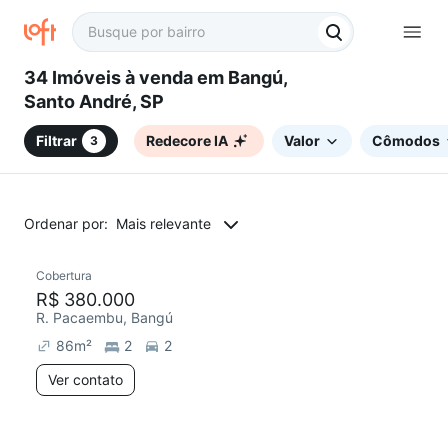
34 Imóveis à venda em Bangú,
Santo André, SP
Filtrar
Redecore IA
Valor
Cômodos
3
Ordenar por:
Mais relevante
Cobertura
Redecorar
Chegou este mês
R$ 380.000
R. Pacaembu, Bangú
86
m²
2
2
Ver contato