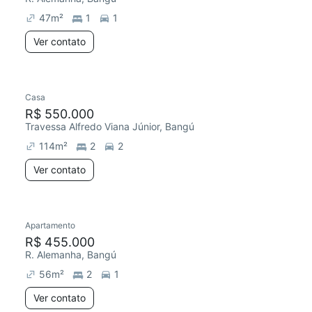
47
m²
1
1
Ver contato
Casa
Redecorar
Chegou este mês
R$ 550.000
Travessa Alfredo Viana Júnior, Bangú
114
m²
2
2
Ver contato
Apartamento
Redecorar
R$ 455.000
R. Alemanha, Bangú
56
m²
2
1
Ver contato