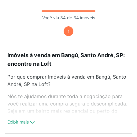
Você viu 34 de 34 imóveis
1
Imóveis à venda em Bangú, Santo André, SP:
encontre na Loft
Por que comprar Imóveis à venda em Bangú, Santo
André, SP na Loft?
Nós te ajudamos durante toda a negociação para
você realizar uma compra segura e descomplicada.
Seja em um bairro mais residencial ou perto do
trabalho e do metrô, aqui você vai encontrar a
Exibir mais
oferta ideal de Imóveis à venda em Bangú, Santo
André, SP para conquistar seu sonho. Agende uma