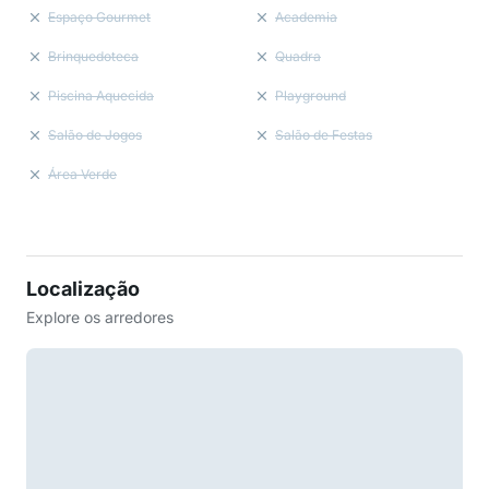
Espaço Gourmet
Academia
Brinquedoteca
Quadra
Piscina Aquecida
Playground
Salão de Jogos
Salão de Festas
Área Verde
Localização
Explore os arredores