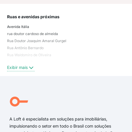
Ruas e avenidas próximas
Mai
Avenida Itália
Par
rua doutor cardoso de almeida
Coli
Rua Doutor Joaquim Amaral Gurgel
Jard
Rua Antônio Bernardo
Jard
Rua Waldomiro de Oliveira
Resi
Praça Rotary Club
Jar
Exibir mais
Exi
Rua Brasília
Rua Manoel Deodoro Pinheiro Machado
Rua Subtenente Acácio Antunes Pereira
Rua José Alves Fernandes
Sebastião Pinto Conceição
Rua Francisco Martins Costa
A Loft é especialista em soluções para imobiliárias,
impulsionando o setor em todo o Brasil com soluções