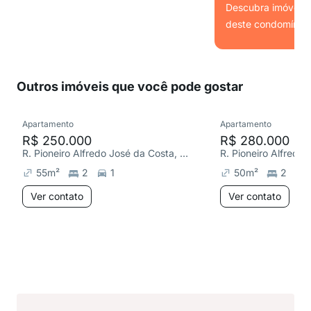
Descubra imóveis s
deste condomínio.
Ver
Outros imóveis que você pode gostar
Apartamento
Apartamento
R$ 250.000
R$ 280.000
R. Pioneiro Alfredo José da Costa, Jardim Alvorada
55
m²
2
1
50
m²
2
Ver contato
Ver contato