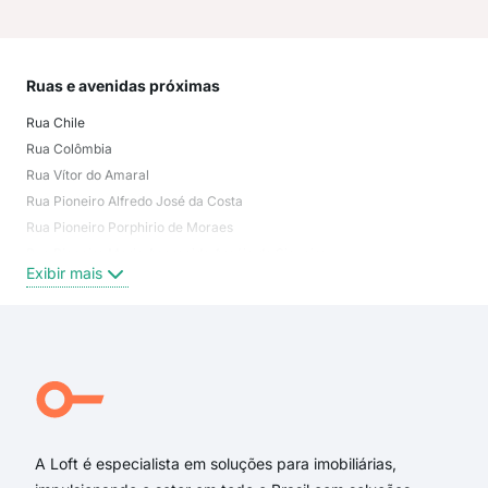
Ruas e avenidas próximas
Mai
Rua Chile
Jar
Rua Colômbia
Jar
Rua Vítor do Amaral
Lot
Rua Pioneiro Alfredo José da Costa
Ebe
Rua Pioneiro Porphirio de Moraes
Lot
Rua Pioneira Maria Aparecida Araújo de Siqueira
Lot
Exibir mais
Exi
Rua Pioneiro Genir Galli
Rua Nilo Cairo
Praça da Independência
Avenida Franklin Delano Roosevelt
Rua Venezuela
Rua José Leônidas Nerone
A Loft é especialista em soluções para imobiliárias,