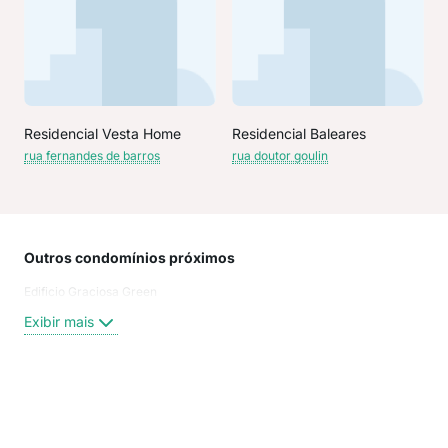
Residencial Vesta Home
Residencial Baleares
rua fernandes de barros
rua doutor goulin
Outros condomínios próximos
Rua
Edificio Graciosa Green
Rua 
João
Exibir mais
Rua
Rua 
Rua 
rua
Exi
rua 