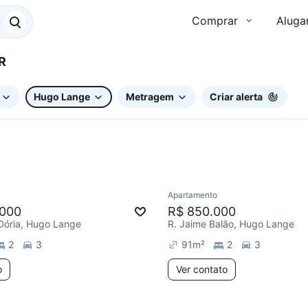
Comprar
Aluga
PR
Hugo Lange
Metragem
Criar alerta
Apartamento
ar
Redecorar
.000
R$ 850.000
Dória, Hugo Lange
R. Jaime Balão, Hugo Lange
2
3
91
m²
2
3
o
Ver contato
2 anúncios