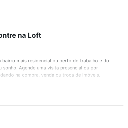
ntre na Loft
airro mais residencial ou perto do trabalho e do
eu sonho. Agende uma visita presencial ou por
judando na compra, venda ou troca de imóveis.
r os filtros como quantidade de quartos, suítes, com
demia, salão de festas ou área verde e encontrar