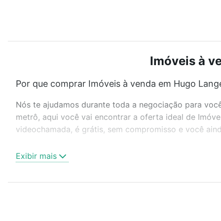
Imóveis à v
Por que comprar Imóveis à venda em Hugo Lange,
Nós te ajudamos durante toda a negociação para você 
metrô, aqui você vai encontrar a oferta ideal de Imóv
videochamada, é grátis, sem compromisso e você ainda
Como escolher um imóvel?
Exibir mais
Use barra de busca no topo para pesquisar por ruas, 
ou sem vaga de garagem para combinar perfeitamente 
Imóveis à venda em Hugo Lange, Curitiba, PR ideal par
Qual o preço de Imóveis à venda em Hugo Lange,