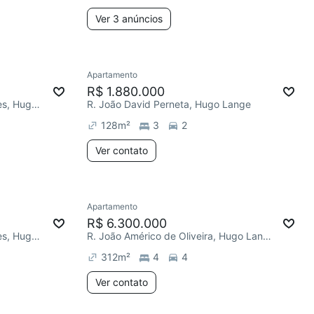
Ver 3 anúncios
Apartamento
R$ 1.880.000
R. Prefeito Ângelo Ferrário Lopes, Hugo Lange
R. João David Perneta, Hugo Lange
128
m²
3
2
Ver contato
Apartamento
R$ 6.300.000
R. Prefeito Ângelo Ferrário Lopes, Hugo Lange
R. João Américo de Oliveira, Hugo Lange
312
m²
4
4
Ver contato