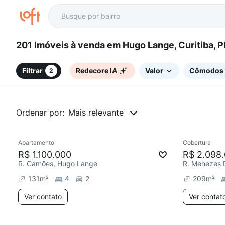
201 Imóveis à venda em Hugo Lange, Curitiba, 
Filtrar
Redecore IA
Valor
Cômodos
2
Ordenar por:
Mais relevante
Apartamento
Cobertura
Redecorar
Chegou este mês
Redecor
R$ 1.100.000
R$ 2.098
R. Camões, Hugo Lange
R. Menezes 
131
m²
4
2
209
m²
Ver contato
Ver contat