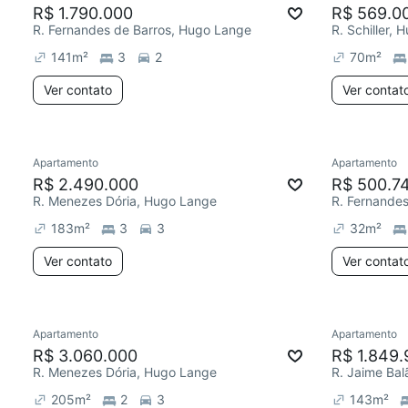
R$ 1.790.000
R$ 569.0
R. Fernandes de Barros, Hugo Lange
R. Schiller,
141
m²
3
2
70
m²
Ver contato
Ver contat
Apartamento
Apartamento
R$ 2.490.000
R$ 500.7
R. Menezes Dória, Hugo Lange
R. Fernande
183
m²
3
3
32
m²
Ver contato
Ver contat
Apartamento
Apartamento
R$ 3.060.000
R$ 1.849.
R. Menezes Dória, Hugo Lange
R. Jaime Ba
205
m²
2
3
143
m²