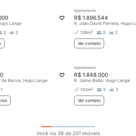
Apartamento
000
R$ 1.896.544
 Hugo Lange
R. João David Perneta, Hugo 
2
2
128
m²
3
2
o
Ver contato
Apartamento
00
R$ 1.848.000
s de Barros, Hugo Lange
R. Jaime Balão, Hugo Lange
1
143
m²
3
3
cios
Ver contato
Você viu 38 de 201 imóveis