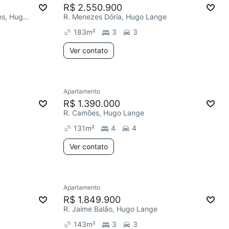
R$ 2.550.900
R. Prefeito Ângelo Ferrário Lopes, Hugo Lange
R. Menezes Dória, Hugo Lange
183
m²
3
3
Ver contato
Apartamento
R$ 1.390.000
R. Camões, Hugo Lange
131
m²
4
4
Ver contato
Apartamento
R$ 1.849.900
R. Jaime Balão, Hugo Lange
143
m²
3
3