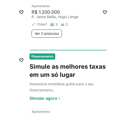
Ver
Apartamento
mês
Redecorar
Chegou há 1 dia
R$ 1.200.000
R. Jaime Balão, Hugo Lange
114
m²
3
2
Ver 2 anúncios
2 anúncios
Ver
Financiamento
Simule as melhores taxas
em um só lugar
Assessoria imobiliária grátis para o seu
financiamento.
Simular agora
Ver
Apartamento