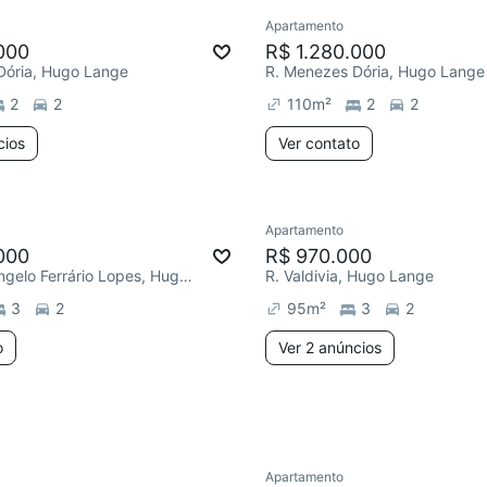
Apartamento
ar
Chegou este mês
Redecorar
Chegou este 
000
R$ 1.280.000
Dória, Hugo Lange
R. Menezes Dória, Hugo Lange
2
2
110
m²
2
2
cios
Ver contato
Apartamento
ar
Chegou este mês
Redecorar
000
R$ 970.000
R. Prefeito Ângelo Ferrário Lopes, Hugo Lange
R. Valdivia, Hugo Lange
3
2
95
m²
3
2
o
Ver 2 anúncios
Apartamento