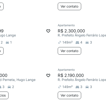
o
Ver contato
Apartamento
99
R$ 2.300.000
 Hugo Lange
2
1
149
m²
4
3
o
Ver contato
Apartamento
.000
R$ 2.190.000
id Perneta, Hugo Lange
3
2
149
m²
3
3
cios
Ver contato