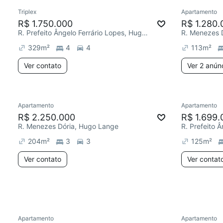
Triplex
Apartamento
Redecor
R$ 1.750.000
R$ 1.280.
R. Prefeito Ângelo Ferrário Lopes, Hugo Lange
R. Menezes 
329
m²
4
4
113
m²
Ver contato
Ver 2 anún
Apartamento
Apartamento
Redecorar
Chegou este mês
Redecor
R$ 2.250.000
R$ 1.699.
R. Menezes Dória, Hugo Lange
204
m²
3
3
125
m²
Ver contato
Ver contat
Apartamento
Apartamento