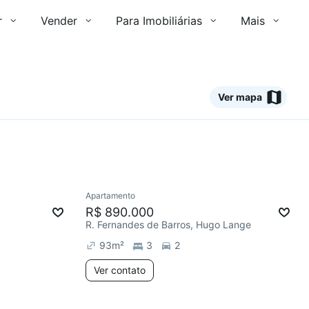
r
Vender
Para Imobiliárias
Mais
Ver mapa
Ver
Apartamento
Redecorar
Chegou este mês
R$ 890.000
R. Fernandes de Barros, Hugo Lange
93
m²
3
2
Ver contato
2 anúncios