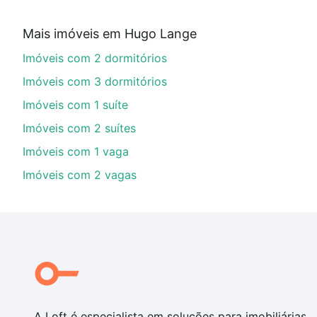
Aqui na Loft temos a oferta ideal para você, com Imó
Mais imóveis em Hugo Lange
imobiliário as parcelas podem se adequar ao seu orç
Imóveis com 2 dormitórios
custa comprar um apartamento
e conte com a gente p
Imóveis com 3 dormitórios
Imóveis com 1 suíte
Imóveis com 2 suítes
Imóveis com 1 vaga
Imóveis com 2 vagas
A Loft é especialista em soluções para imobiliárias,