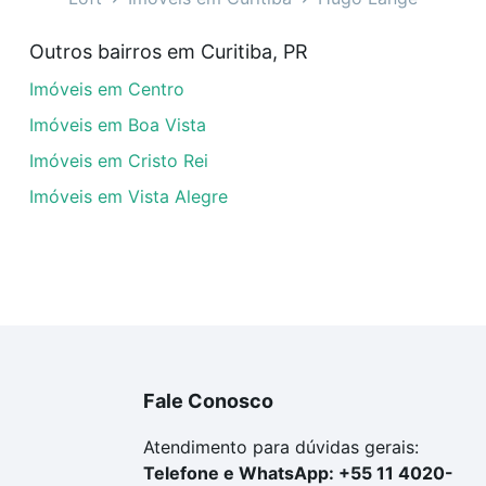
veis à venda em Hugo Lange, Curitiba, PR que custam a pa
Outros bairros em Curitiba, PR
amento. Se ainda tem alguma dúvida dos custos envolvidos
Imóveis em Centro
ara comprar o imóvel dos seus sonhos com segurança e co
Imóveis em Boa Vista
Imóveis em Cristo Rei
Imóveis em Vista Alegre
Fale Conosco
Atendimento para dúvidas gerais:
Telefone e WhatsApp: +55 11 4020-