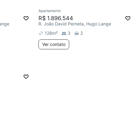
Apartamento
R$ 1.896.544
Lange
R. João David Perneta, Hugo Lange
128
m²
3
2
Ver contato