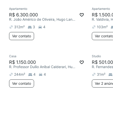
Apartamento
Apartamento
R$ 6.300.000
R$ 1.500.
R. João Américo de Oliveira, Hugo Lange
R. Valdivia,
312
m²
3
4
103
m²
Ver contato
Ver contat
Casa
Studio
R$ 1.150.000
R$ 501.0
R. Professor Duílio Aníbal Calderari, Hugo Lange
R. Fernande
244
m²
4
4
31
m²
Ver contato
Ver 2 anún