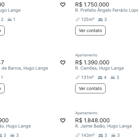
00
R$ 1.750.000
 Hugo Lange
2
1
125
m²
3
o
Ver contato
Apartamento
47
R$ 1.390.000
s de Barros, Hugo Lange
R. Camões, Hugo Lange
1
131
m²
4
3
o
Ver contato
Apartamento
900
R$ 1.848.000
lão, Hugo Lange
R. Jaime Balão, Hugo Lange
3
3
143
m²
3
3