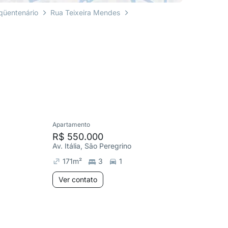
qüentenário
Rua Teixeira Mendes
Apartamento
Apartame
R$ 550.000
R$ 1.1
Av. Itália, São Peregrino
Rio Bran
171
m²
3
1
294
m
Ver contato
Ver co