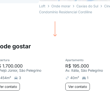
Loft
Onde morar
Caxias do Sul
Cin
Condomínio Residencial Cordiline
pode gostar
bertura
Apartamento
 1.700.000
R$ 195.000
Feijó Júnior, São Pelegrino
Av. Itália, São Pelegrino
454
m²
3
40
m²
1
er contato
Ver contato