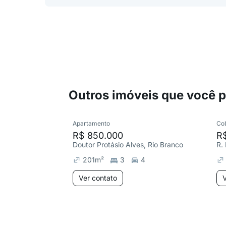
Outros imóveis que você 
Apartamento
Co
R$ 850.000
R$
Doutor Protásio Alves, Rio Branco
R. 
201
m²
3
4
Ver contato
V