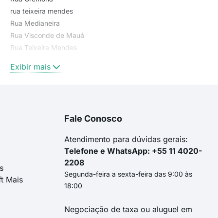
rua teixeira mendes
Rua Medianeira
Rua Visconde de Mauá
Rua Teixeira Mendes
rua pedro mocelin
Exibir mais
rua visconde de mauá
rua miguel muratore
Teixeira Mendes
Coronel Pena de Moraes
Fale Conosco
Rua Pedro Mocelin
Paim Filho
Atendimento para dúvidas gerais:
Telefone e WhatsApp: +55 11 4020-
2208
s
Segunda-feira a sexta-feira das 9:00 às
ft Mais
18:00
Negociação de taxa ou aluguel em