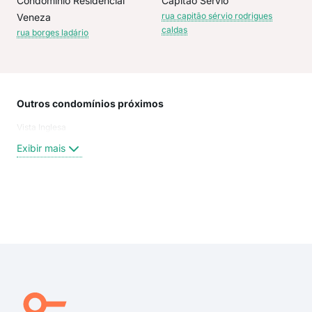
Condominio Residencial
Capitao Servio
rua capitão sérvio rodrigues
Veneza
caldas
rua borges ladário
Outros condomínios próximos
Rua
Vista Inglesa
Mar
DON
Exibir mais
Rua
Rua
Pad
Rua
Exi
rua 
rua
Rua
rua
Heb
Rua