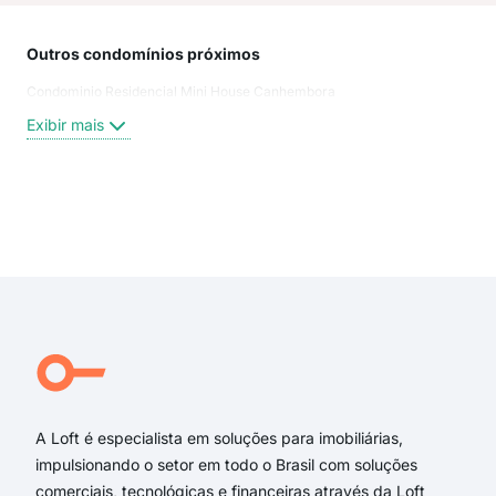
Outros condomínios próximos
Rua
Condominio Residencial Mini House Canhembora
Can
Rua
Exibir mais
Tra
Rua
Rua
Rua
Exi
Tra
Rua
rua 
rua
rua
Rua
A Loft é especialista em soluções para imobiliárias,
impulsionando o setor em todo o Brasil com soluções
comerciais, tecnológicas e financeiras através da Loft