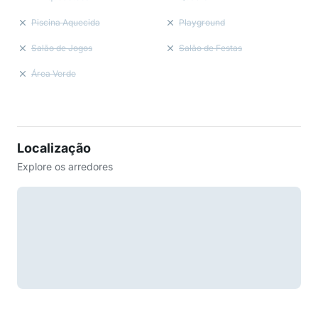
Piscina Aquecida
Playground
Salão de Jogos
Salão de Festas
Área Verde
Localização
Explore os arredores