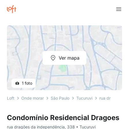
Ver mapa
1 foto
Loft
Onde morar
São Paulo
Tucuruvi
rua dragões da
Condomínio Residencial Dragoes
rua dragões da independência, 338 • Tucuruvi