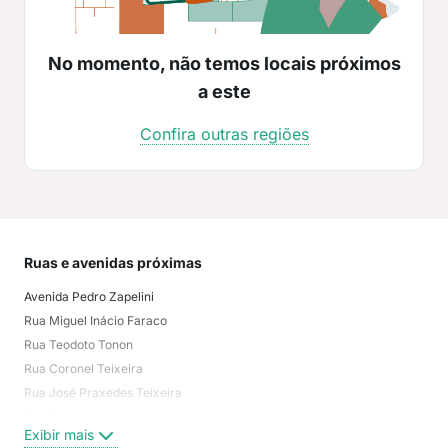
No momento, não temos locais próximos
a este
Confira outras regiões
Ruas e avenidas próximas
Mai
Avenida Pedro Zapelini
não
Rua Miguel Inácio Faraco
Reci
Rua Teodoto Tonon
Con
Rua Coronel Teixeira
Vil
Rua José Praxedes Teixeira
Pas
Rua Aldo Hulse
Aer
Exibir mais
Exi
Rua Cândido Cesar Freire Leão