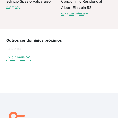
Edificio Spazio Valparaiso
Condominio Residencial
rua xingu
Albert Einstein 52
rua albert einstein
Outros condomínios próximos
Rua
Bela Vista
Rua
Rua 
Exibir mais
Rua 
Rua
Rua 
Rua 
Exi
rua 
Rua 
rua 
rua 
rua 