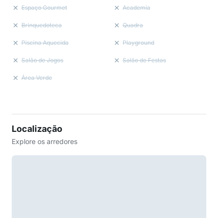
Espaço Gourmet
Academia
Brinquedoteca
Quadra
Piscina Aquecida
Playground
Salão de Jogos
Salão de Festas
Área Verde
Localização
Explore os arredores