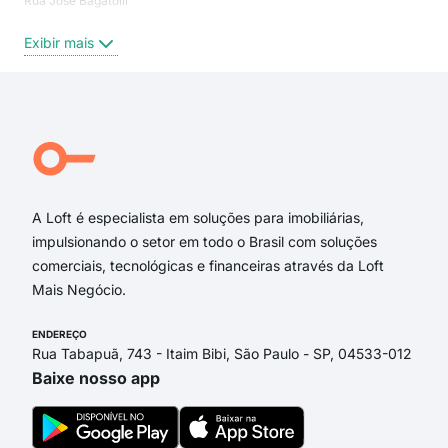
Rua José Bagatolli
Exi
Rua Guilherme Poerner
Exibir mais
Rua Johann G H Hadlich
Rua Gaúcha
Rua Arthur Mantau
Rua Arnold Hemmer
Rua Luiz Carlos Coelho
Rua Carlos Alberto Pamplona
A Loft é especialista em soluções para imobiliárias,
impulsionando o setor em todo o Brasil com soluções
comerciais, tecnológicas e financeiras através da Loft
Mais Negócio.
ENDEREÇO
Rua Tabapuã, 743 - Itaim Bibi, São Paulo - SP, 04533-012
Baixe nosso app