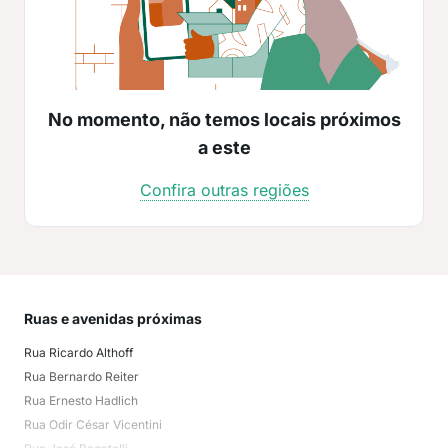
No momento, não temos locais próximos
a este
Confira outras regiões
Ruas e avenidas próximas
Mai
Rua Ricardo Althoff
Velh
Rua Bernardo Reiter
Bad
Rua Ernesto Hadlich
Pas
Rua Odir César Vicentini
Sal