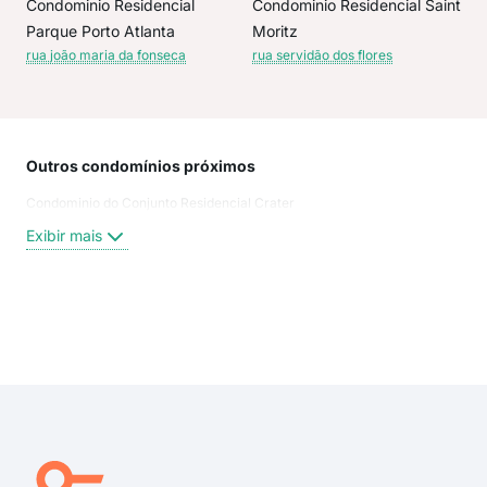
Condominio Residencial
Condominio Residencial Saint
Parque Porto Atlanta
Moritz
rua joão maria da fonseca
rua servidão dos flores
Outros condomínios próximos
Rua
Condominio do Conjunto Residencial Crater
Rua 
rua 
Exibir mais
Rua
Rua
Rua 
Rua 
Exi
Rua 
Rua
rua 
Rua
Aug