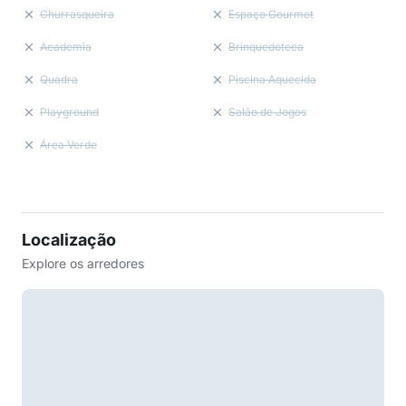
Churrasqueira
Espaço Gourmet
Academia
Brinquedoteca
Quadra
Piscina Aquecida
Playground
Salão de Jogos
Área Verde
Localização
Explore os arredores