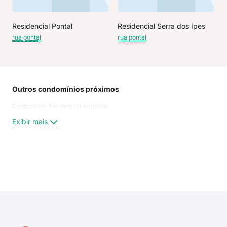
Residencial Pontal
Residencial Serra dos Ipes
rua pontal
rua pontal
Outros condomínios próximos
Rua
Condominio Residencial Acropole
Pont
Rua
Exibir mais
Pra
Rua
Rua
Rua
Exi
Jor
Rua
Rua 
rua 