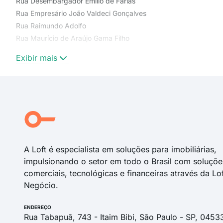
Rua Desembargador Emílio de Farias
Rua Empresário João Valdeci Gonçalves
Rua Raimundo Adolfo
Rua Maurício de Araújo Gama Filho
Rua Radialista Antônio Assunção
Exibir mais
Avenida Governador Antônio da Silva Mariz
Rua Juiz Gil Brandão Libanio
Rua Conselheiro José Braz do Rego
Rua Ascendino Toscano de Brito
Rua Poetisa Guiomar Travassos Chianca
Rua Paula Teixeira de Carvalho
A Loft é especialista em soluções para imobiliárias,
impulsionando o setor em todo o Brasil com soluçõe
comerciais, tecnológicas e financeiras através da Lo
Negócio.
ENDEREÇO
Rua Tabapuã, 743 - Itaim Bibi, São Paulo - SP, 0453