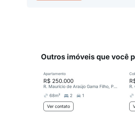
Outros imóveis que você 
Apartamento
Co
R$ 250.000
R
R. Maurício de Araújo Gama Filho, Portal do Sol
68
m²
2
1
Ver contato
V