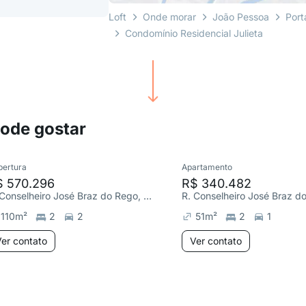
Loft
Onde morar
João Pessoa
Port
Condomínio Residencial Julieta
pode gostar
bertura
Apartamento
$ 570.296
R$ 340.482
R. Conselheiro José Braz do Rego, Portal do Sol
110
m²
2
2
51
m²
2
1
er contato
Ver contato