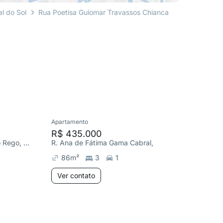
al do Sol
Rua Poetisa Guiomar Travassos Chianca
Apartamento
Cobertura
R$ 435.000
R$ 570
R. Conselheiro José Braz do Rego, Portal do Sol
R. Ana de Fátima Gama Cabral, Portal do Sol
86
m²
3
1
110
m²
Ver contato
Ver co