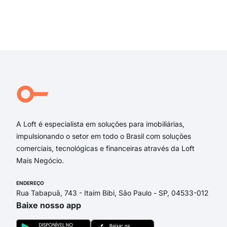
rua 
Mig
rua 
Exi
Rua
Rua
Rua
Rua
Rua
Dov
A Loft é especialista em soluções para imobiliárias,
impulsionando o setor em todo o Brasil com soluções
comerciais, tecnológicas e financeiras através da Loft
Mais Negócio.
ENDEREÇO
Rua Tabapuã, 743 - Itaim Bibi, São Paulo - SP, 04533-012
Baixe nosso app