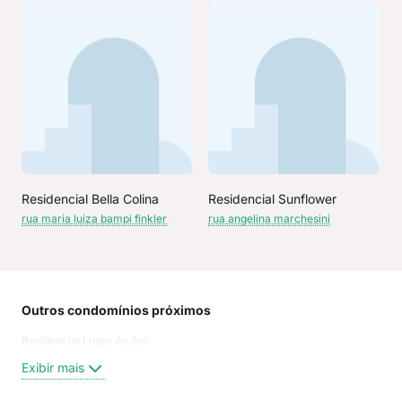
Residencial Bella Colina
Residencial Sunflower
rua maria luiza bampi finkler
rua angelina marchesini
Outros condomínios próximos
Rua
Residencial Lugar Ao Sol
Rua 
rua 
Exibir mais
rua