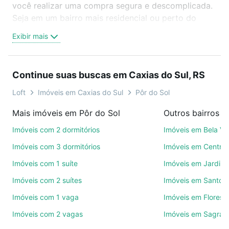
você realizar uma compra segura e descomplicada.
Seja em um bairro mais residencial ou perto do
trabalho e do metrô, aqui você vai encontrar a
Exibir mais
oferta ideal de Imóveis à venda em Pôr do Sol,
Caxias do Sul, RS para conquistar seu sonho.
Agende uma visita presencial ou por videochamada,
Continue suas buscas em Caxias do Sul, RS
é grátis, sem compromisso e você ainda conta com
mais de 46 mil corretores e imobiliárias te ajudando
Loft
Imóveis em Caxias do Sul
Pôr do Sol
na compra, venda ou troca de imóveis.
Mais imóveis em Pôr do Sol
Como escolher um imóvel?
Imóveis com 2 dormitórios
Imóveis em Bela Vi
Use barra de busca no topo para pesquisar por
Imóveis com 3 dormitórios
Imóveis em Centro
ruas, bairros e até condomínios favoritos. Você
Imóveis com 1 suíte
Imóveis em Jardim
também pode usar os filtros como quantidade de
Imóveis com 2 suítes
Imóveis em Santo A
quartos, suítes, com ou sem vaga de garagem para
combinar perfeitamente com o preço, metragem e
Imóveis com 1 vaga
Imóveis em Florest
comodidades, como piscina, academia, salão de
Imóveis com 2 vagas
Imóveis em Sagrada
festas ou área verde e encontrar Imóveis à venda