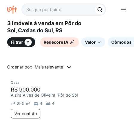
3 Imóveis à venda em Pôr do
Sol, Caxias do Sul, RS
Filtrar
Redecore IA
Valor
Cômodos
2
Ordenar por:
Mais relevante
Casa
Chegou este mês
R$ 900.000
Alzira Alves de Oliveira, Pôr do Sol
250
m²
4
4
Ver contato