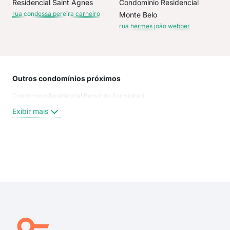
Residencial Saint Agnes
Condominio Residencial
rua condessa pereira carneiro
Monte Belo
rua hermes joão webber
Outros condomínios próximos
Rua
Condominio Residencial Benvindo Formigheri
Rua
Rua
Exibir mais
Rua
Rua
rua 
rua 
Exi
rua 
rua 
Rua
The
Dou