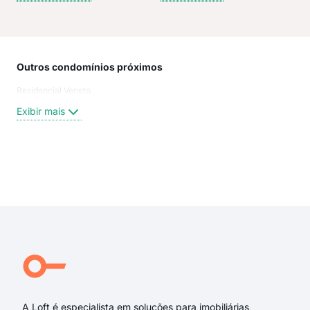
Outros condomínios próximos
Rua
Residencial Veneto
Rua
das
Exibir mais
Rua
Rua
Rua
rua
Exi
Rua
aven
rua
dos
dos
dos
A Loft é especialista em soluções para imobiliárias,