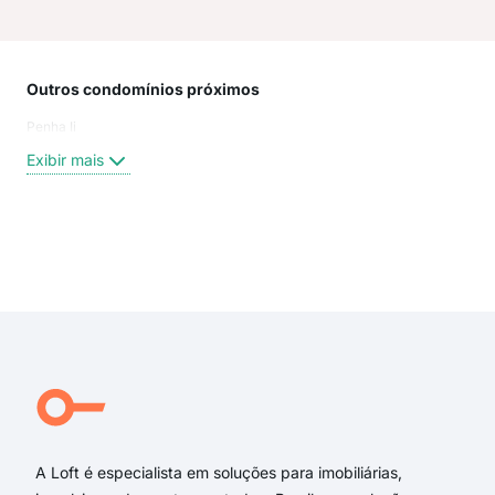
Outros condomínios próximos
Rua
Penha Ii
Jac
Rua
Exibir mais
Rua 
Rua
Rua
Rua
Exi
Rua
Rua 
Rua
Rua
rua
rua 
A Loft é especialista em soluções para imobiliárias,