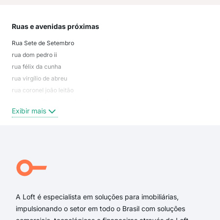
Ruas e avenidas próximas
Mai
Rua Sete de Setembro
não
rua dom pedro ii
Cen
rua félix da cunha
Soa
rua virgílio de abreu
Nos
rua coronel joão leitão
Gon
rua doutor liberato s. vieira da cunha
Área
Exibir mais
Exi
rua major ouriques
rua sete de setembro
rua ramiro barcelos
Área Rural
Rua Saldanha Marinho
Travessa Castelo Branco
A Loft é especialista em soluções para imobiliárias,
impulsionando o setor em todo o Brasil com soluções