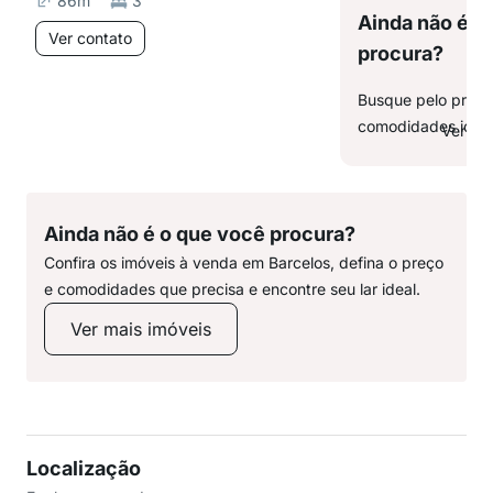
86
m²
3
Ainda não é o
Ver contato
procura?
Busque pelo preço,
comodidades ideai
Ver ma
Ainda não é o que você procura?
Confira os imóveis à venda em Barcelos, defina o preço
e comodidades que precisa e encontre seu lar ideal.
Ver mais imóveis
Localização