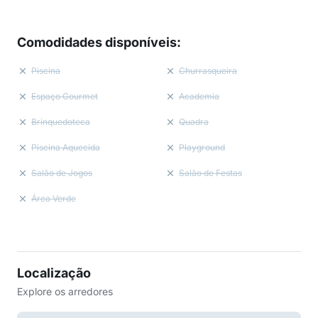
Comodidades disponíveis
:
Piscina
Churrasqueira
Espaço Gourmet
Academia
Brinquedoteca
Quadra
Piscina Aquecida
Playground
Salão de Jogos
Salão de Festas
Área Verde
Localização
Explore os arredores