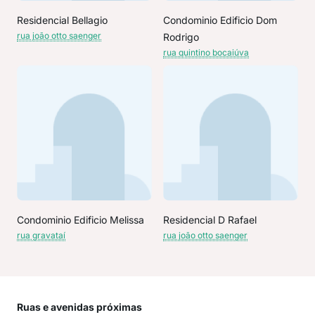
Residencial Bellagio
Condominio Edificio Dom
rua joão otto saenger
Rodrigo
rua quintino bocaiúva
Condominio Edificio Melissa
Residencial D Rafael
rua gravataí
rua joão otto saenger
Ruas e avenidas próximas
Mai