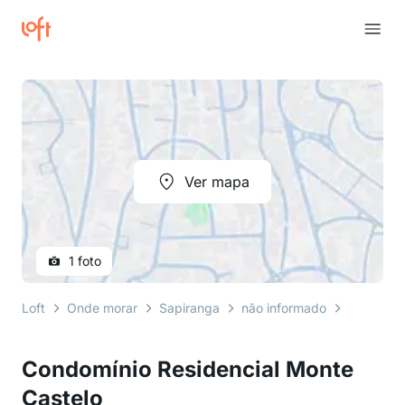
Ver mapa
1 foto
Loft
Onde morar
Sapiranga
não informado
rua monte
Condomínio Residencial Monte
Castelo