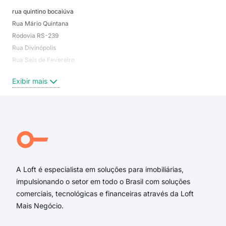
rua quintino bocaiúva
Cen
Rua Mário Quintana
Set
Rodovia RS-239
Bos
Rua Divinópolis
não
Rua Seis de Fevereiro
São
Rua da Gávea
São
Exibir mais
Exi
Rua Chuí
Rua Bento Gonçalves
Rua Quintino Bocaiúva
Rua Humberto de Campos
Rua Barão do Amazonas
Rua Travessão Campo Bom
A Loft é especialista em soluções para imobiliárias,
impulsionando o setor em todo o Brasil com soluções
comerciais, tecnológicas e financeiras através da Loft
Mais Negócio.