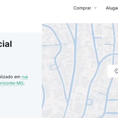
Comprar
Aluga
ial
calizado em
rua
orizonte-MG
.