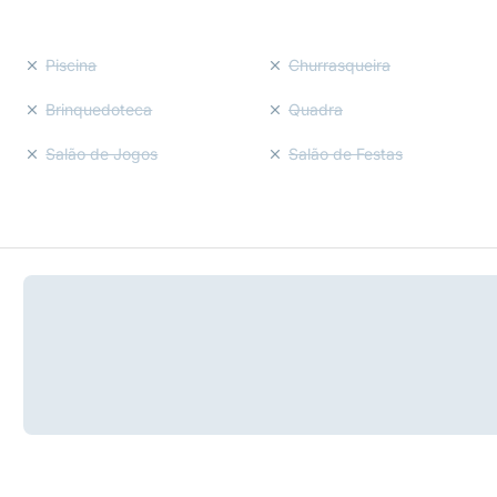
Piscina
Churrasqueira
Brinquedoteca
Quadra
Salão de Jogos
Salão de Festas