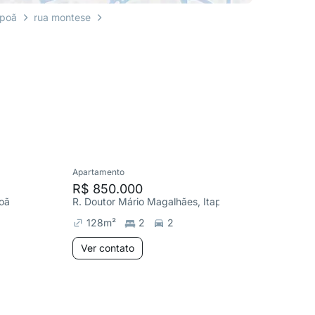
apoã
rua montese
Apartamento
Cobertura
R$ 850.000
R$ 699
poã
R. Doutor Mário Magalhães, Itapoã
R. Douto
128
m²
2
2
170
m
Ver contato
Ver co