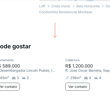
Loft
Onde morar
Belo Horizonte
It
Condomínio Residencial Montese
pode gostar
artamento
Cobertura
$ 589.000
R$ 1.200.000
R. Desembargador Lincoln Prates, Itapoã
R. José Oscar Barreira, Ita
65
m²
3
2
256
m²
4
4
er contato
Ver contato