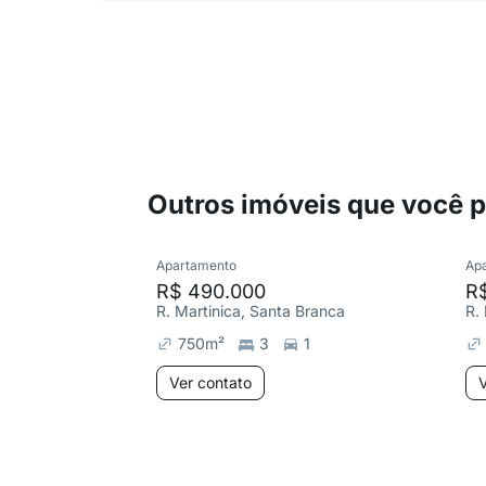
Outros imóveis que você 
Apartamento
Ap
R$ 490.000
R
R. Martinica, Santa Branca
750
m²
3
1
Ver contato
V