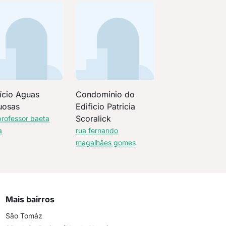
ício Aguas
Condominio do
uosas
Edificio Patricia
Scoralick
professor baeta
a
rua fernando
magalhães gomes
Mais bairros
São Tomáz