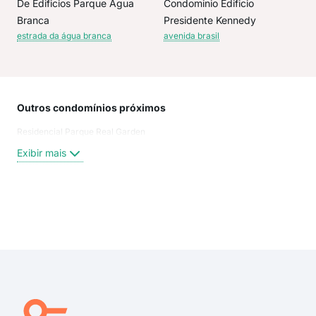
De Edificios Parque Agua
Condominio Edificio
Branca
Presidente Kennedy
estrada da água branca
avenida brasil
Outros condomínios próximos
Rua
Residencial Parque Real Garden
Rua 
Rua 
Exibir mais
Rua
Rua 
Est
Aven
Exi
est
rua 
rua 
rua 
rua 